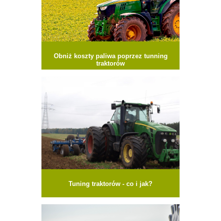
Obniż koszty paliwa poprzez tunning
traktorów
Tuning traktorów - co i jak?