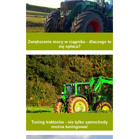
Zwiększenie mocy w ciągniku - dlaczego to
się opłaca?
Tuning traktorów - nie tylko samochody
można tuningować