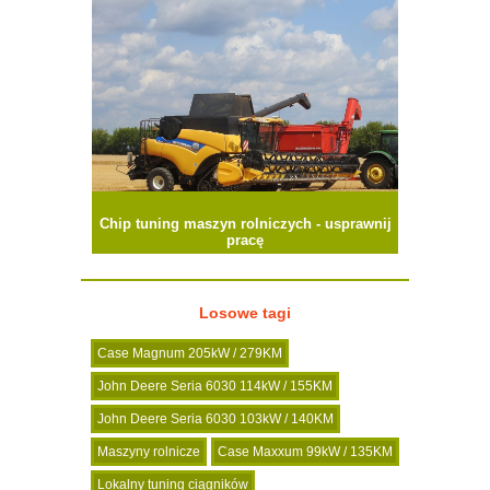
Chip tuning maszyn rolniczych - usprawnij
pracę
Losowe tagi
Case Magnum 205kW / 279KM
John Deere Seria 6030 114kW / 155KM
John Deere Seria 6030 103kW / 140KM
Maszyny rolnicze
Case Maxxum 99kW / 135KM
Lokalny tuning ciągników